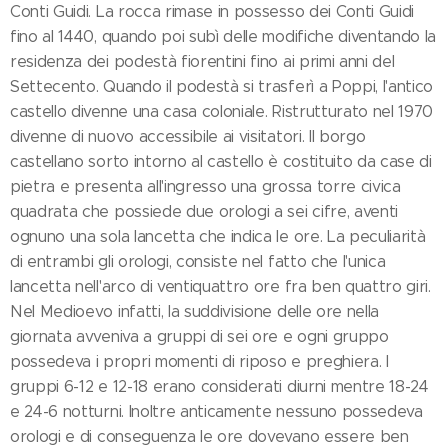
Conti Guidi. La rocca rimase in possesso dei Conti Guidi
fino al 1440, quando poi subì delle modifiche diventando la
residenza dei podestà fiorentini fino ai primi anni del
Settecento. Quando il podestà si trasferì a Poppi, l'antico
castello divenne una casa coloniale. Ristrutturato nel 1970
divenne di nuovo accessibile ai visitatori. Il borgo
castellano sorto intorno al castello è costituito da case di
pietra e presenta all'ingresso una grossa torre civica
quadrata che possiede due orologi a sei cifre, aventi
ognuno una sola lancetta che indica le ore. La peculiarità
di entrambi gli orologi, consiste nel fatto che l'unica
lancetta nell'arco di ventiquattro ore fra ben quattro giri.
Nel Medioevo infatti, la suddivisione delle ore nella
giornata avveniva a gruppi di sei ore e ogni gruppo
possedeva i propri momenti di riposo e preghiera. I
gruppi 6-12 e 12-18 erano considerati diurni mentre 18-24
e 24-6 notturni. Inoltre anticamente nessuno possedeva
orologi e di conseguenza le ore dovevano essere ben