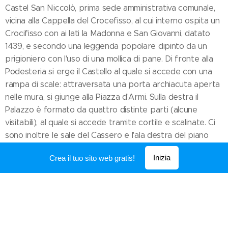
Castel San Niccolò, prima sede amministrativa comunale,
vicina alla Cappella del Crocefisso, al cui interno ospita un
Crocifisso con ai lati la Madonna e San Giovanni, datato
1439, e secondo una leggenda popolare dipinto da un
prigioniero con l'uso di una mollica di pane. Di fronte alla
Podesteria si erge il Castello al quale si accede con una
rampa di scale: attraversata una porta archiacuta aperta
nelle mura, si giunge alla Piazza d'Armi. Sulla destra il
Palazzo è formato da quattro distinte parti (alcune
visitabili), al quale si accede tramite cortile e scalinate. Ci
sono inoltre le sale del Cassero e l'ala destra del piano
superiore, unica ala superstite del Palazzo, con bifore
Inizia
Crea il tuo sito web gratis!
sormontate dallo stemma dell'Arte della Lana: all'interno
della sala si nota un affresco quattrocentesco di scuola
fiorentina rappresentante l'Annunciazione.